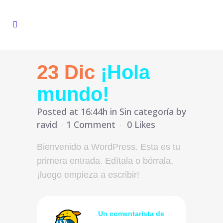
23 Dic
¡Hola
mundo!
Posted at 16:44h
in
Sin categoría
by
ravid
1 Comment
0
Likes
Bienvenido a WordPress. Esta es tu
primera entrada. Edítala o bórrala,
¡luego empieza a escribir!
Un comentarista de