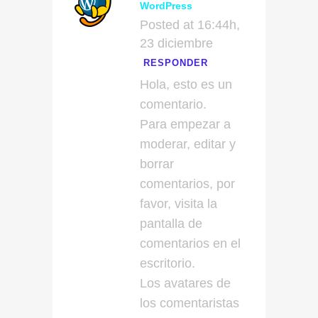
WordPress
Posted at 16:44h,
23 diciembre
RESPONDER
Hola, esto es un
comentario.
Para empezar a
moderar, editar y
borrar
comentarios, por
favor, visita la
pantalla de
comentarios en el
escritorio.
Los avatares de
los comentaristas